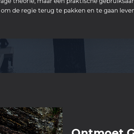
vage theorie, maar een praktische gebruiksaa
s om de regie terug te pakken en te gaan leve
Ontmoet G