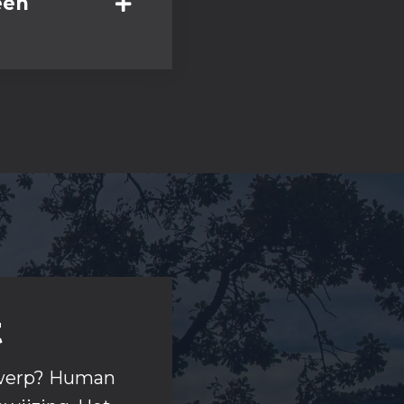
een
t
ntwerp? Human