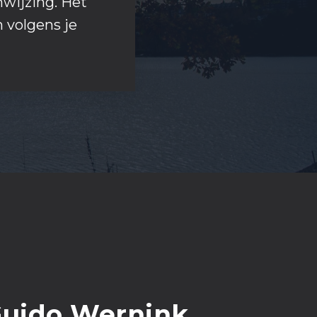
nwijzing. Het
n volgens je
uido Wernink